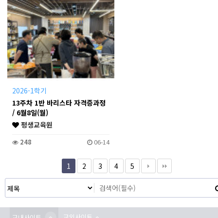
2026-1학기
13주차 1반 바리스타 자격증과정
/ 6월8일(월)
평생교육원
248
06-14
1
2
3
4
5
교외사이트