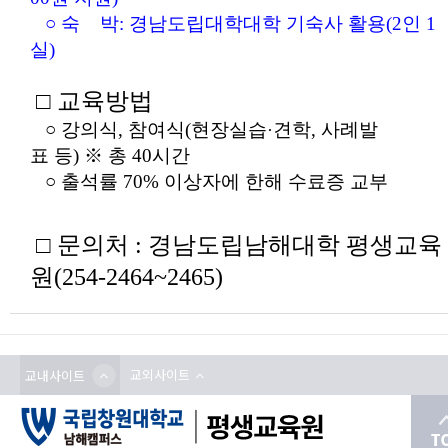
○ 숙 박: 경남도립대학대학 기숙사 활용(2인 1
실)
□ 교육방법
○ 강의식, 참여식(현장실습
견학, 사례발
·
표 등) ※ 총 40시간
○ 출석률 70% 이상자에 한해 수료증 교부
□ 문의처 : 경남도립남해대학 평생교육
원(254-2464~2465)
교외사이트