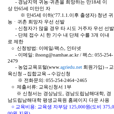
- 경남지역 귀농·귀촌을 희망하는 만18세 이
상 만65세 미만인 자
※ 만45세 이하(‘77.1.1.이후 출생자) 청년 귀
농ㆍ귀촌 희망자 우선 선발
- 신청자가 많을 경우 타 시도 거주자 우선 선발
- 단체 접수 시 한 기수 내 단체 수를 3개 이내
로 제한
신청방법: 이메일/팩스, 인터넷
○
- 이메일: ihsong@namhae.ac.kr / 팩스: 055-254-
2479
- 농업교육포털(www
.agriedu.net
회원가입)→교
육신청→집합교육→수강신청
※ 전화문의: 055-254-2464~2465
○ 제출서류: 교육신청서 1부
※ 신청서는 경상남도, 경남도립남해대학, 경
남도립남해대학 평생교육원 홈페이지 다운 사용
○ 교육비용: 교육생 자부담 125,000원(도비 375,
00원 지원)